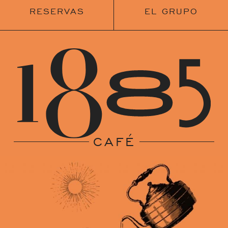
RESERVAS
EL GRUPO
CAFÉ