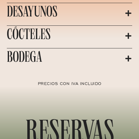
DESAYUNOS
CÓCTELES
BODEGA
PRECIOS CON IVA INCLUIDO
RESERVAS